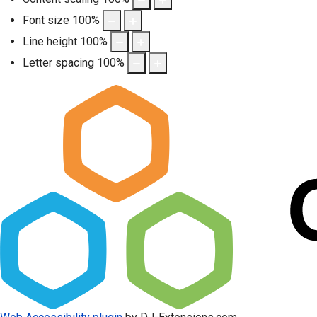
Font size
100
%
Line height
100
%
Letter spacing
100
%