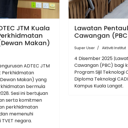
ADTEC JTM Kuala
Lawatan Pentaul
Perkhidmatan
Cawangan (PBC
(Dewan Makan)
Super User
Aktiviti Institut
4 Disember 2025 |Lawat
Cawangan (PBC) bagi k
n Pengurusan ADTEC JTM
Program Sijil Teknolog
t Perkhidmatan
Diploma Teknologi CAD
(Dewan Makan) yang
Kampus Kuala Langat.
rkhidmatan bermula
028. Sesi ini bertujuan
tan serta komitmen
an perkhidmatan
t dan memenuhi
i TVET negara.