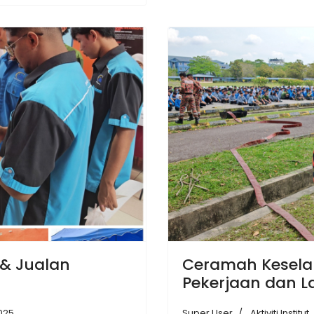
 & Jualan
Ceramah Kesela
Pekerjaan dan L
025
Super User
Aktiviti Institut