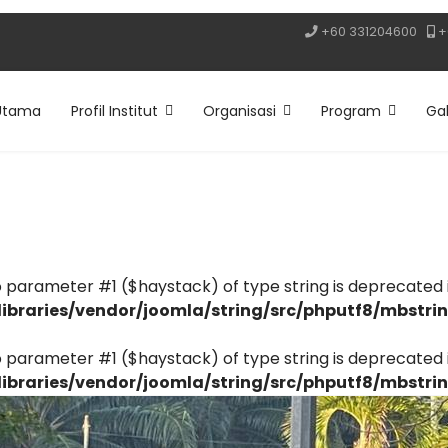
+60 331204600
+
Utama
Profil Institut
Organisasi
Program
Gal
to parameter #1 ($haystack) of type string is deprecated 
ibraries/vendor/joomla/string/src/phputf8/mbstri
to parameter #1 ($haystack) of type string is deprecated 
ibraries/vendor/joomla/string/src/phputf8/mbstri