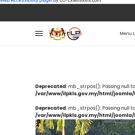
Web Accessibility plugin
by DJ-Extensions.com
Menu 
Deprecated
: mb_strpos(): Passing null 
/var/www/ilpkls.gov.my/html/joomla/l
Deprecated
: mb_strpos(): Passing null 
/var/www/ilpkls.gov.my/html/joomla/l