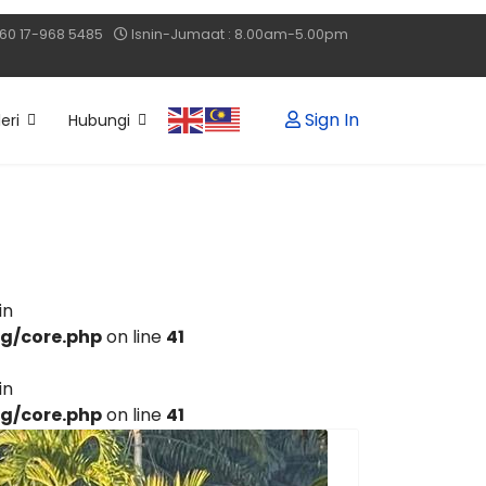
60 17-968 5485
Isnin-Jumaat : 8.00am-5.00pm
Sign In
eri
Hubungi
in
ng/core.php
on line
41
in
ng/core.php
on line
41