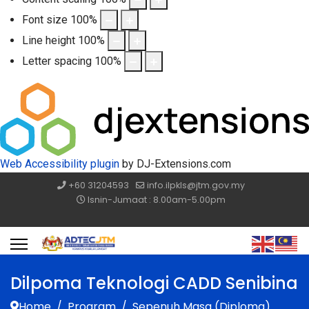
Font size
100
%
Line height
100
%
Letter spacing
100
%
Web Accessibility plugin
by DJ-Extensions.com
+60 31204593
info.ilpkls@jtm.gov.my
Isnin-Jumaat : 8.00am-5.00pm
Dilpoma Teknologi CADD Senibina
Home
Program
Sepenuh Masa (Diploma)