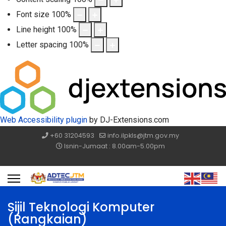
Font size
100
%
Line height
100
%
Letter spacing
100
%
Web Accessibility plugin
by DJ-Extensions.com
+60 31204593
info.ilpkls@jtm.gov.my
Isnin-Jumaat : 8.00am-5.00pm
Sijil Teknologi Komputer
(Rangkaian)