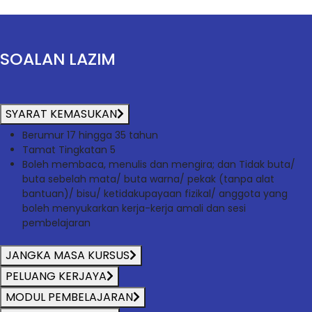
SOALAN LAZIM
SYARAT KEMASUKAN
Berumur 17 hingga 35 tahun
Tamat Tingkatan 5
Boleh membaca, menulis dan mengira; dan Tidak buta/
buta sebelah mata/ buta warna/ pekak (tanpa alat
bantuan)/ bisu/ ketidakupayaan fizikal/ anggota yang
boleh menyukarkan kerja-kerja amali dan sesi
pembelajaran
JANGKA MASA KURSUS
PELUANG KERJAYA
MODUL PEMBELAJARAN