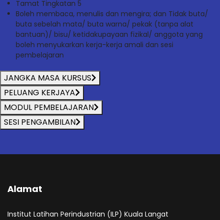
Tamat Tingkatan 5
Boleh membaca, menulis dan mengira; dan Tidak buta/
buta sebelah mata/ buta warna/ pekak (tanpa alat
bantuan)/ bisu/ ketidakupayaan fizikal/ anggota yang
boleh menyukarkan kerja-kerja amali dan sesi
pembelajaran
JANGKA MASA KURSUS
PELUANG KERJAYA
MODUL PEMBELAJARAN
SESI PENGAMBILAN
Alamat
Institut Latihan Perindustrian (ILP) Kuala Langat