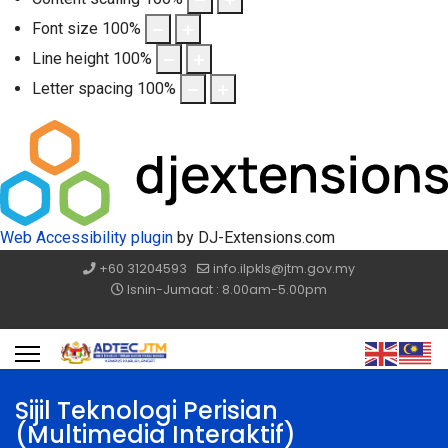
Font size
100
%
Line height
100
%
Letter spacing
100
%
Web Accessibility plugin
by DJ-Extensions.com
+60 31204593
info.ilpkls@jtm.gov.my
Isnin-Jumaat : 8.00am-5.00pm
Sijil Teknologi Perisian
(Multimedia Interaktif)