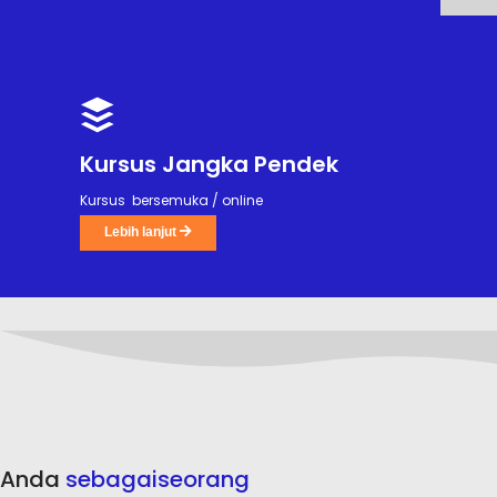
Kursus Jangka Pendek
Kursus bersemuka / online
Lebih lanjut
Anda
sebagai
seorang