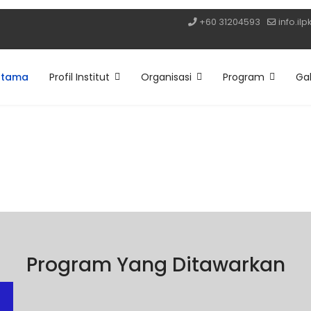
+60 31204593
info.il
Utama
Profil Institut
Organisasi
Program
Gal
U SIJIL & DIPLOMA
a 8 Mei 2026
Program Yang Ditawarkan