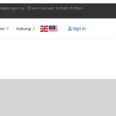
pkls@jtm.gov.my
Isnin-Jumaat : 8.00am-5.00pm
Sign In
eri
Hubungi