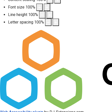
Font size
100
%
Line height
100
%
Letter spacing
100
%