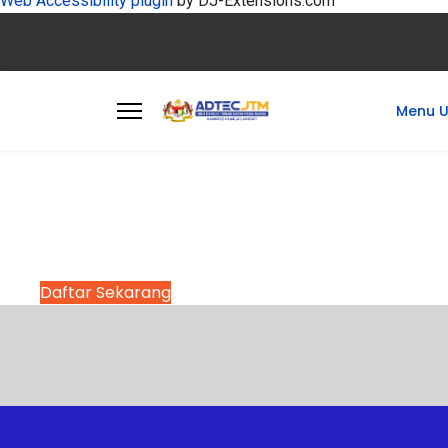
Web Accessibility plugin
by DJ-Extensions.com
Menu 
PENGAMBILAN PELAJAR BAHAR
SESI JULAI 2026
Permohonan dibuka mulai 1 April 2026 hingg
Daftar Sekarang