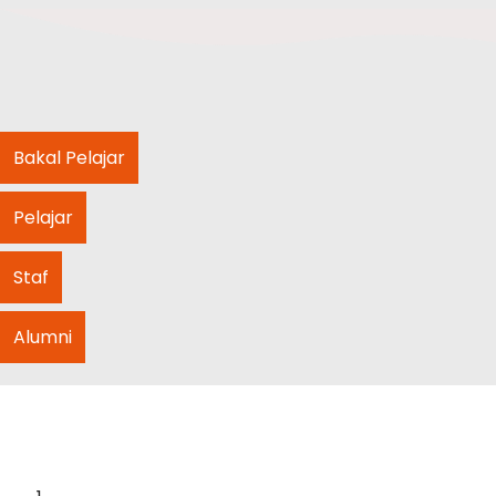
Bakal Pelajar
Pelajar
Staf
Alumni