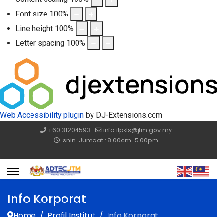
Font size
100
%
Line height
100
%
Letter spacing
100
%
Web Accessibility plugin
by DJ-Extensions.com
+60 31204593
info.ilpkls@jtm.gov.my
Isnin-Jumaat : 8.00am-5.00pm
Info Korporat
Home
Profil Institut
Info Korporat