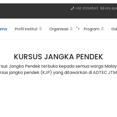
+60 31204593
info.il
">
ama
Profil Institut
Organisasi
Program
Gal
KURSUS JANGKA PENDEK
rsus Jangka Pendek terbuka kepada semua warga Malays
rsus jangka pendek (KJP) yang ditawarkan di ADTEC JTM