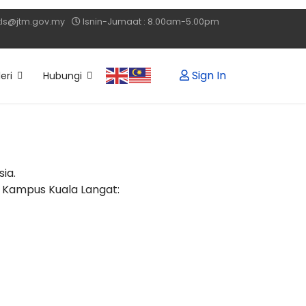
pkls@jtm.gov.my
Isnin-Jumaat : 8.00am-5.00pm
Sign In
eri
Hubungi
ia.
 Kampus Kuala Langat: