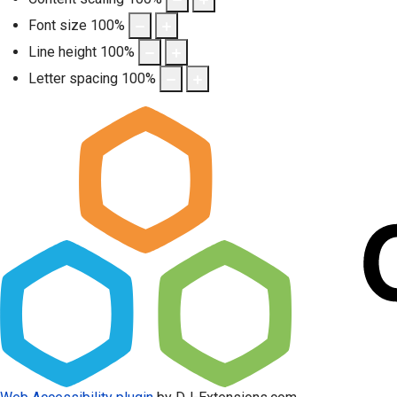
Font size
100
%
Line height
100
%
Letter spacing
100
%