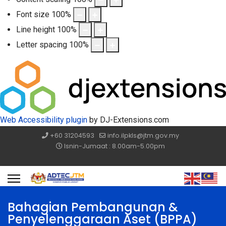
Font size
100
%
Line height
100
%
Letter spacing
100
%
Web Accessibility plugin
by DJ-Extensions.com
+60 31204593
info.ilpkls@jtm.gov.my
Isnin-Jumaat : 8.00am-5.00pm
Bahagian Pembangunan &
Penyelenggaraan Aset (BPPA)