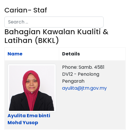
Carian- Staf
Search
Bahagian Kawalan Kualiti &
Type 2 or more characters for results.
Latihan (BKKL)
Name
Details
Contacts,
Phone: Samb. 4581
DV12 - Penolong
Pengarah
ayulita@jtm.gov.my
Ayulita Ema binti
Mohd Yusop