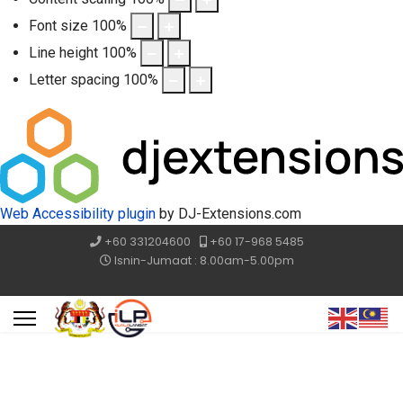
Font size
100
%
Line height
100
%
Letter spacing
100
%
Web Accessibility plugin
by DJ-Extensions.com
+60 331204600
+60 17-968 5485
Isnin-Jumaat : 8.00am-5.00pm