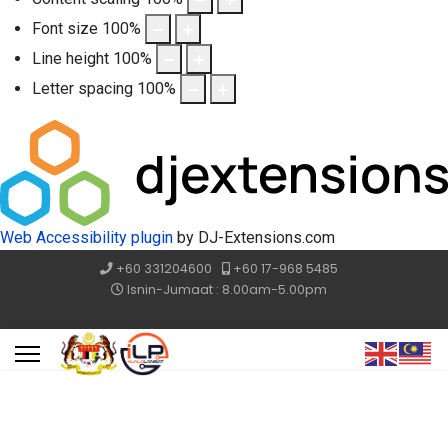
Font size
100
%
Line height
100
%
Letter spacing
100
%
Web Accessibility plugin
by DJ-Extensions.com
+60 331204600
+60 17-968 5485
Isnin-Jumaat : 8.00am-5.00pm