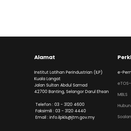
Alamat
Perk
Institut Latihan Perindustrian (ILP)
e-Per
Kuala Langat
eTOS-
Jalan Sultan Abdul Samad
42700 Banting, Selangor Darul Ehsan
MBLS
Telefon : 03 - 3120 4600
Hubun
Faksimili : 03 - 3120 4440
Soalan
Email : info.ilpkls@jtm.gov.my