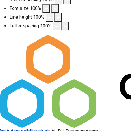
Font size
100
%
Line height
100
%
Letter spacing
100
%