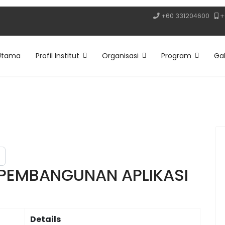
+60 331204600
+
Utama
Profil Institut
Organisasi
Program
Gal
 PEMBANGUNAN APLIKASI
Details