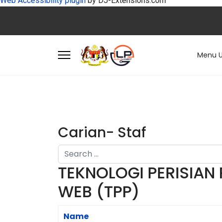
Web Accessibility plugin
by DJ-Extensions.com
Menu 
Carian- Staf
Search
TEKNOLOGI PERISIAN
Type 2 or more characters for results.
WEB (TPP)
Name