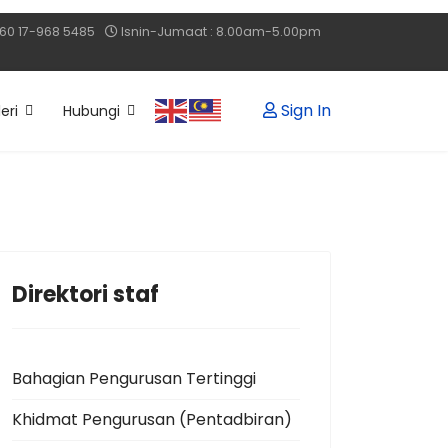
60 17-968 5485
Isnin-Jumaat : 8.00am-5.00pm
Sign In
eri
Hubungi
Direktori staf
Bahagian Pengurusan Tertinggi
Khidmat Pengurusan (Pentadbiran)