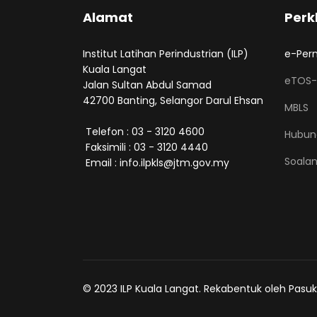
Alamat
Perk
Institut Latihan Perindustrian (ILP)
e-Per
Kuala Langat
eTOS-
Jalan Sultan Abdul Samad
42700 Banting, Selangor Darul Ehsan
MBLS
Telefon : 03 - 3120 4600
Hubun
Faksimili : 03 - 3120 4440
Soalan
Email : info.ilpkls@jtm.gov.my
© 2023 ILP Kuala Langat. Rekabentuk oleh Pasuk