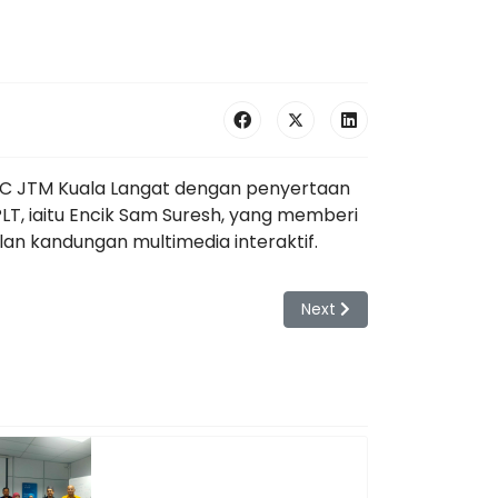
DTEC JTM Kuala Langat dengan penyertaan
 PLT, iaitu Encik Sam Suresh, yang memberi
n kandungan multimedia interaktif.
Next article: Webinar Co
Next