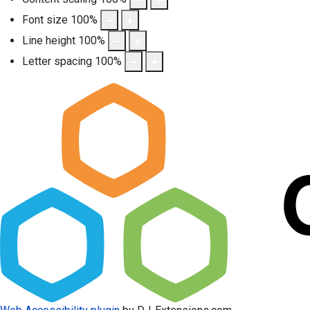
Font size
100
%
Line height
100
%
Letter spacing
100
%