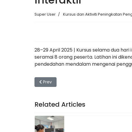
Super User
Kursus dan Aktiviti Peningkatan Pen
28–29 April 2025 | Kursus selama dua har
seramai 8 orang peserta. Latihan ini diken
pendedahan mendalam mengenai penggunaa
Previous article: Kursus Docker Fundamentals
Prev
Related Articles