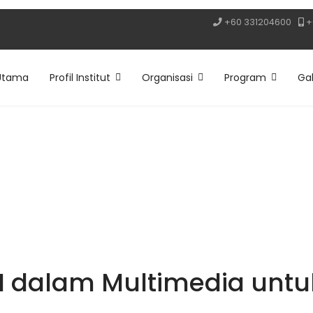
+60 331204600
+
Utama
Profil Institut
Organisasi
Program
Gal
 AI dalam Multimedia un