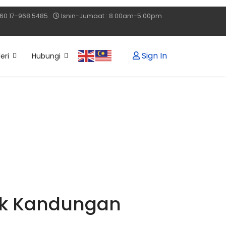
60 17-968 5485
Isnin-Jumaat : 8.00am-5.00pm
Sign In
eri
Hubungi
tuk Kandungan