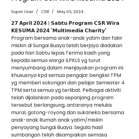
Super User
CSR
May 03, 2024
𝟮𝟳 𝗔𝗽𝗿𝗶𝗹 𝟮𝟬𝟮𝟰 | 𝗦𝗮𝗯𝘁𝘂 𝗣𝗿𝗼𝗴𝗿𝗮𝗺 𝗖𝗦𝗥 𝗪𝗶𝗿𝗮
𝗞𝗘𝗦𝗨𝗠𝗔 𝟮𝟬𝟮𝟰 "𝗠𝘂𝗹𝘁𝗶𝗺𝗲𝗱𝗶𝗮 𝗖𝗵𝗮𝗿𝗶𝘁𝘆"
Program bersama anak-anak yatim dan fakir
miskin di Sungai Buaya telah berjaya diadakan
pada hari Sabtu lepas.Terima kasih yang
kepada semua warga ILPKLS yg turut
menyumbang dalam menjayakan program ini
khususnya kpd semua pengajar bengkel TPM
yg memberi sokongan dan pelajar Semester 4
TPM serta semua yg terlibat. Pelbagai aktiviti
telah dijalankan pada sepanjang program
tersebut berlangsung, antaranya melukis
mural, gotong-royong dan sukaneka bersama
anak-anak Rumah anak yatim/miskin
penyayang Sungai Buaya. Segala hasil
sumbangan telah disampaikan semasa