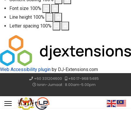
Font size
100
%
Line height
100
%
Letter spacing
100
%
Web Accessibility plugin
by DJ-Extensions.com
+60 331204600
+60 17-968 5485
Isnin-Jumaat : 8.00am-5.00pm