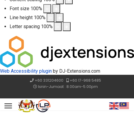
Font size
100
%
Line height
100
%
Letter spacing
100
%
Web Accessibility plugin
by DJ-Extensions.com
+60 331204600
+60 17-968 5485
Isnin-Jumaat : 8.00am-5.00pm