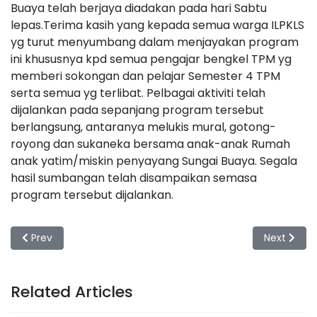
Buaya telah berjaya diadakan pada hari Sabtu
lepas.Terima kasih yang kepada semua warga ILPKLS
yg turut menyumbang dalam menjayakan program
ini khususnya kpd semua pengajar bengkel TPM yg
memberi sokongan dan pelajar Semester 4 TPM
serta semua yg terlibat. Pelbagai aktiviti telah
dijalankan pada sepanjang program tersebut
berlangsung, antaranya melukis mural, gotong-
royong dan sukaneka bersama anak-anak Rumah
anak yatim/miskin penyayang Sungai Buaya. Segala
hasil sumbangan telah disampaikan semasa
program tersebut dijalankan.
Previous article: Program Khidmat Masyarakat Gotong-roy
Next artic
Prev
Next
Related Articles