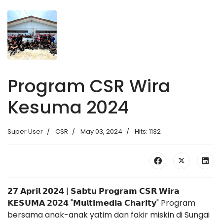
Program CSR Wira
Kesuma 2024
Super User
CSR
May 03, 2024
Hits: 1132
𝟮𝟳 𝗔𝗽𝗿𝗶𝗹 𝟮𝟬𝟮𝟰 | 𝗦𝗮𝗯𝘁𝘂 𝗣𝗿𝗼𝗴𝗿𝗮𝗺 𝗖𝗦𝗥 𝗪𝗶𝗿𝗮
𝗞𝗘𝗦𝗨𝗠𝗔 𝟮𝟬𝟮𝟰 "𝗠𝘂𝗹𝘁𝗶𝗺𝗲𝗱𝗶𝗮 𝗖𝗵𝗮𝗿𝗶𝘁𝘆" Program
bersama anak-anak yatim dan fakir miskin di Sungai