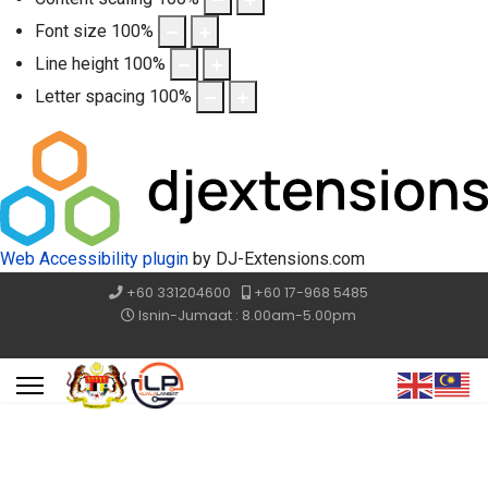
Font size
100
%
Line height
100
%
Letter spacing
100
%
Web Accessibility plugin
by DJ-Extensions.com
+60 331204600
+60 17-968 5485
Isnin-Jumaat : 8.00am-5.00pm