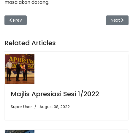
masa akan datang.
Previous article: Sesi Taklimat “Introduction to GIFT: Unlo
Next artic
Prev
Next
Related Articles
Majlis Apresiasi Sesi 1/2022
Super User
August 08, 2022