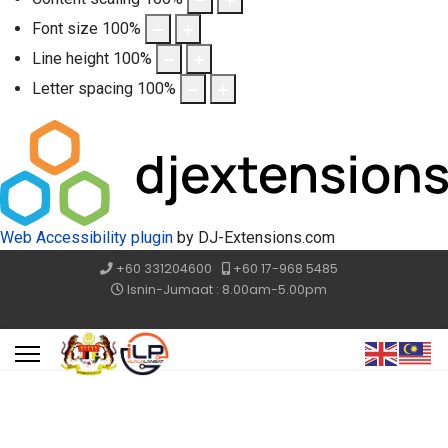
Font size
100
%
Line height
100
%
Letter spacing
100
%
Web Accessibility plugin
by DJ-Extensions.com
+60 331204600
+60 17-968 5485
Isnin-Jumaat : 8.00am-5.00pm