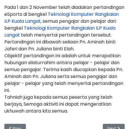
Pada 1 dan 2 November telah diadakan pertandingan
eSports di bengkel
Teknologi Komputer Rangkaian
ILP Kuala Langat
, semua pengajar dan pelajar dari
bengkel
Teknologi Komputer Rangkaian ILP Kuala
Langat
telah menyertai pertandingan tersebut.
Pertandingan ini dibawah seliaan Pn. Aminah binti
Jaferi dan Pn. Juliana binti Elah.
Objektif pertandingan ini adalah untuk merapatkan
hubungan silaturrahim antara pelajar - pelajar dan
semua pengajar. Terima kasih diucapkan kepada Pn.
Aminah dan Pn. Juliana serta semua pengajar dan
pelajar - pelajar yang telah menyertai pertandingan
ini.
Tahniah juga kepada semua peserta yang telah
berjaya, Semoga aktiviti ini dapat mengeratkan
ukhuwah antara kita semua.
Previous article: Program Multimedia BRAWL 2023
Next artic
Prev
Next