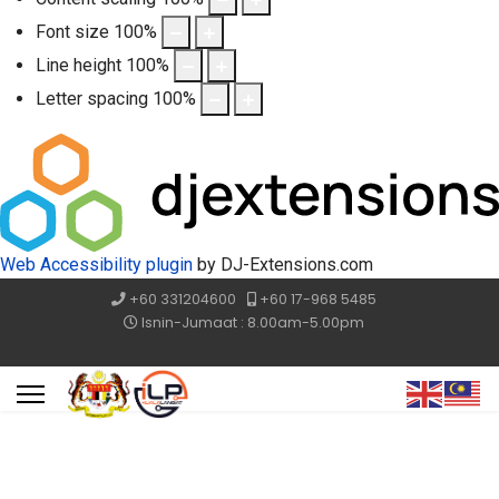
Font size
100
%
Line height
100
%
Letter spacing
100
%
Web Accessibility plugin
by DJ-Extensions.com
+60 331204600
+60 17-968 5485
Isnin-Jumaat : 8.00am-5.00pm