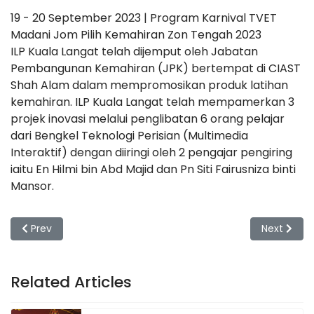
19 - 20 September 2023 | Program Karnival TVET
Madani Jom Pilih Kemahiran Zon Tengah 2023
ILP Kuala Langat telah dijemput oleh Jabatan
Pembangunan Kemahiran (JPK) bertempat di CIAST
Shah Alam dalam mempromosikan produk latihan
kemahiran. ILP Kuala Langat telah mempamerkan 3
projek inovasi melalui penglibatan 6 orang pelajar
dari Bengkel Teknologi Perisian (Multimedia
Interaktif) dengan diiringi oleh 2 pengajar pengiring
iaitu En Hilmi bin Abd Majid dan Pn Siti Fairusniza binti
Mansor.
Previous article: Sambutan Program Kemerdekaan
Next artic
Prev
Next
Related Articles