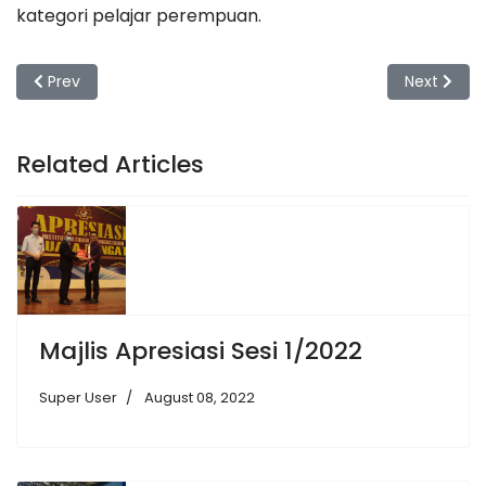
kategori pelajar perempuan.
Previous article: Sukan Dalaman Pelajar Anjuran Majlis Perwak
Next artic
Prev
Next
Related Articles
Majlis Apresiasi Sesi 1/2022
Super User
August 08, 2022