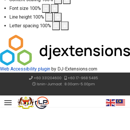
Font size
100
%
Line height
100
%
Letter spacing
100
%
Web Accessibility plugin
by DJ-Extensions.com
+60 331204600
+60 17-968 5485
Isnin-Jumaat : 8.00am-5.00pm