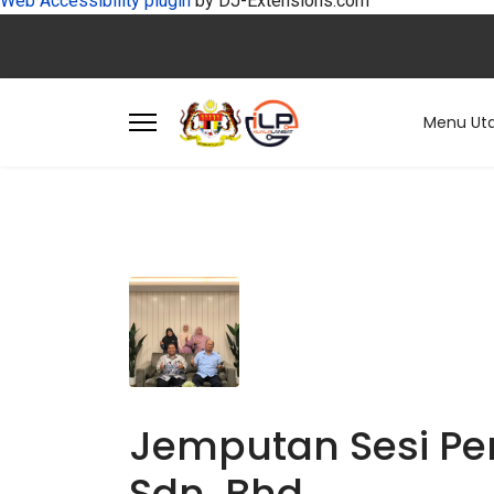
Web Accessibility plugin
by DJ-Extensions.com
Menu Ut
Jemputan Sesi Pe
Sdn. Bhd