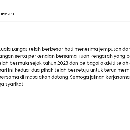
Hits: 440
ala Langat telah berbesar hati menerima jemputan dari r
cangan serta perkenalan bersama Tuan Pengarah yang bar
telah bermula sejak tahun 2023 dan pelbagai aktiviti tel
hari ini, kedua-dua pihak telah bersetuju untuk terus 
ti bersama di masa akan datang. Semoga jalinan kerjasa
a syarikat.
a Peringkat ADTEC JTM Kampus Kuala Langat Tahun 2025