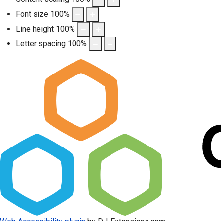
Font size
100
%
Line height
100
%
Letter spacing
100
%