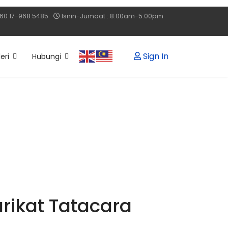
60 17-968 5485
Isnin-Jumaat : 8.00am-5.00pm
Sign In
eri
Hubungi
ikat Tatacara