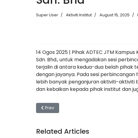
Super User
Aktiviti Institut
August 15, 2025
14 Ogos 2025 | Pihak ADTEC JTM Kampus Ku
Sdn. Bhd., untuk mengadakan sesi perbin
terjalin di antara kedua-dua belah pihak 
dengan jayanya. Pada sesi perbincangan 
lebih banyak penganjuran aktiviti-aktivi
dan kebaikan kepada pihak institut dan jug
Previous article: Program Hari Cuci Malaysi
Prev
Related Articles