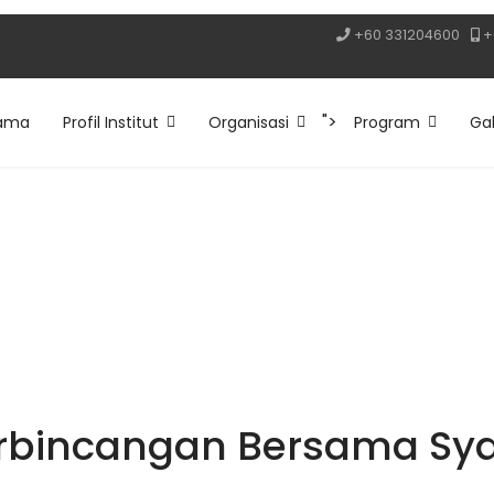
+60 331204600
+
">
ama
Profil Institut
Organisasi
Program
Gal
rbincangan Bersama Syar