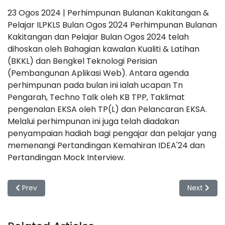
23 Ogos 2024 | Perhimpunan Bulanan Kakitangan &
Pelajar ILPKLS Bulan Ogos 2024 Perhimpunan Bulanan
Kakitangan dan Pelajar Bulan Ogos 2024 telah
dihoskan oleh Bahagian kawalan Kualiti & Latihan
(BKKL) dan Bengkel Teknologi Perisian
(Pembangunan Aplikasi Web). Antara agenda
perhimpunan pada bulan ini ialah ucapan Tn
Pengarah, Techno Talk oleh KB TPP, Taklimat
pengenalan EKSA oleh TP(L) dan Pelancaran EKSA.
Melalui perhimpunan ini juga telah diadakan
penyampaian hadiah bagi pengajar dan pelajar yang
memenangi Pertandingan Kemahiran IDEA'24 dan
Pertandingan Mock Interview.
Previous article: Ceramah Maulidur Rasul
Next artic
Prev
Next