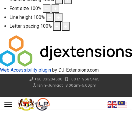
Font size
100
%
Line height
100
%
Letter spacing
100
%
Web Accessibility plugin
by DJ-Extensions.com
+60 331204600
+60 17-968 5485
Isnin-Jumaat : 8.00am-5.00pm