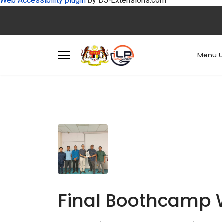
Web Accessibility plugin
by DJ-Extensions.com
Menu 
Final Boothcamp 