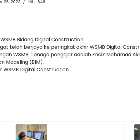
r 26, 2023
Hits: 646
 WSMB Bidang Digital Construction
angat telah berjaya ke peringkat akhir WSMB Digital Const
ingan WSMB. Tenaga pengajar adalah Encik Mohamad Aki
on Modeling (BIM).
 WSMB Digital Construction
mas Dan Anugerah Tokoh Mahir 2023