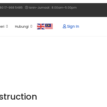
60 17-968 5485
Isnin-Jumaat : 8.00am-5.00pm
Sign In
eri
Hubungi
struction