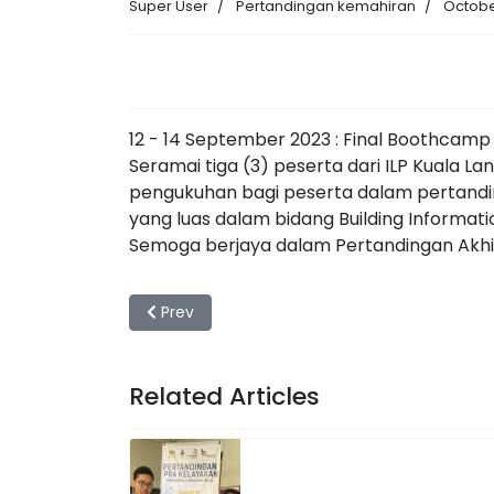
Super User
Pertandingan kemahiran
Octobe
12 - 14 September 2023 : Final Boothcamp
Seramai tiga (3) peserta dari ILP Kuala L
pengukuhan bagi peserta dalam pertand
yang luas dalam bidang Building Informati
Semoga berjaya dalam Pertandingan Akhir
Previous article: Majlis Anugerah Tangan E
Prev
Related Articles