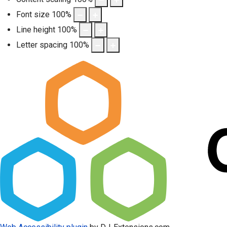
Font size
100
%
Line height
100
%
Letter spacing
100
%