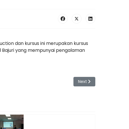
ruction dan kursus ini merupakan kursus
l Bajuri yang mempunyai pengalaman
Next article: Pertandingan
Next