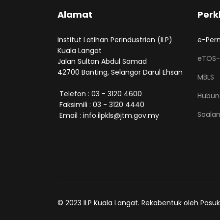
Alamat
Perk
Institut Latihan Perindustrian (ILP)
e-Per
Kuala Langat
eTOS-
Jalan Sultan Abdul Samad
42700 Banting, Selangor Darul Ehsan
MBLS
Telefon : 03 - 3120 4600
Hubun
Faksimili : 03 - 3120 4440
Soalan
Email : info.ilpkls@jtm.gov.my
© 2023 ILP Kuala Langat. Rekabentuk oleh Pasuk