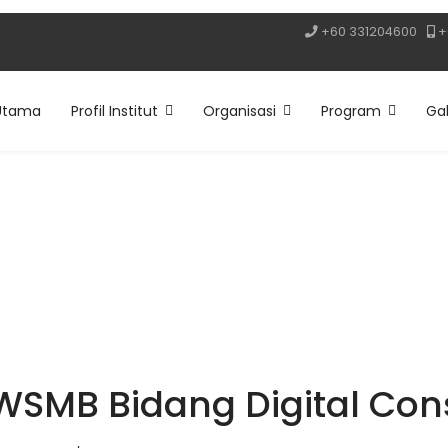
+60 331204600
+
Utama
Profil Institut
Organisasi
Program
Gal
WSMB Bidang Digital Con