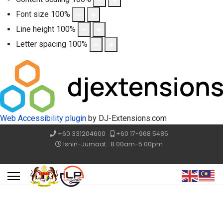
Font size
100
%
Line height
100
%
Letter spacing
100
%
Web Accessibility plugin
by DJ-Extensions.com
+60 331204600
+60 17-968 5485
Isnin-Jumaat : 8.00am-5.00pm