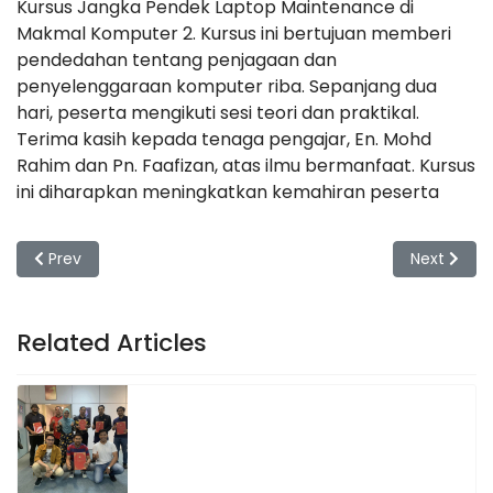
Kursus Jangka Pendek Laptop Maintenance di
Makmal Komputer 2. Kursus ini bertujuan memberi
pendedahan tentang penjagaan dan
penyelenggaraan komputer riba. Sepanjang dua
hari, peserta mengikuti sesi teori dan praktikal.
Terima kasih kepada tenaga pengajar, En. Mohd
Rahim dan Pn. Faafizan, atas ilmu bermanfaat. Kursus
ini diharapkan meningkatkan kemahiran peserta
Previous article: Kursus Jangka Pendek (Laptop Maintenanc
Next artic
Prev
Next
Related Articles