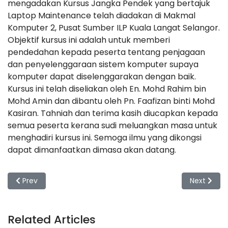
mengadakan Kursus Jangka Pendek yang bertajuk
Laptop Maintenance telah diadakan di Makmal
Komputer 2, Pusat Sumber ILP Kuala Langat Selangor.
Objektif kursus ini adalah untuk memberi
pendedahan kepada peserta tentang penjagaan
dan penyelenggaraan sistem komputer supaya
komputer dapat diselenggarakan dengan baik.
Kursus ini telah diseliakan oleh En. Mohd Rahim bin
Mohd Amin dan dibantu oleh Pn. Faafizan binti Mohd
Kasiran. Tahniah dan terima kasih diucapkan kepada
semua peserta kerana sudi meluangkan masa untuk
menghadiri kursus ini. Semoga ilmu yang dikongsi
dapat dimanfaatkan dimasa akan datang.
Previous article: Kursus Jangka Pendek Architecture Presen
Next artic
Prev
Next
Related Articles