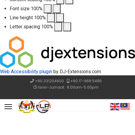
Font size
100
%
Line height
100
%
Letter spacing
100
%
Web Accessibility plugin
by DJ-Extensions.com
+60 331204600
+60 17-968 5485
Isnin-Jumaat : 8.00am-5.00pm