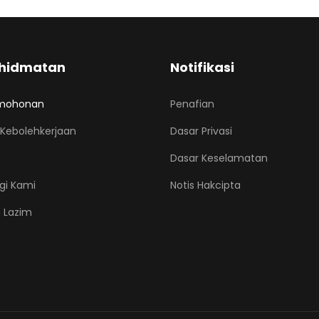
hidmatan
Notifikasi
mohonan
Penafian
Kebolehkerjaan
Dasar Privasi
Dasar Keselamatan
gi Kami
Notis Hakcipta
 Lazim