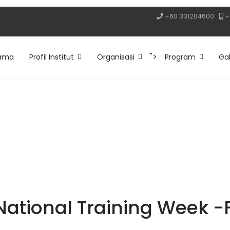
+60 331204600
+
">
ama
Profil Institut
Organisasi
Program
Gal
tional Training Week -Fi