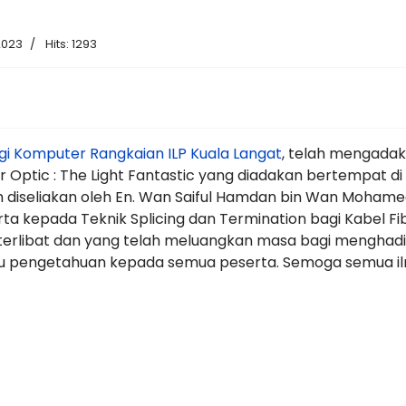
2023
Hits: 1293
gi Komputer Rangkaian ILP Kuala Langat
, telah mengada
er Optic : The Light Fantastic yang diadakan bertempat 
elah diseliakan oleh En. Wan Saiful Hamdan bin Wan Moham
a kepada Teknik Splicing dan Termination bagi Kabel Fib
erlibat dan yang telah meluangkan masa bagi menghadiri
mu pengetahuan kepada semua peserta. Semoga semua ilm
DTEC Kemaman ke bengkel Teknologi Komputer Rangkaian