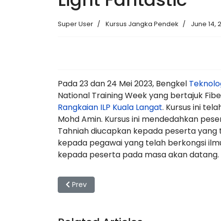
Super User
Kursus Jangka Pendek
June 14, 
Pada 23 dan 24 Mei 2023, Bengkel
Teknolo
National Training Week yang bertajuk Fib
Rangkaian ILP Kuala Langat
. Kursus ini t
Mohd Amin. Kursus ini mendedahkan pesert
Tahniah diucapkan kepada peserta yang t
kepada pegawai yang telah berkongsi il
kepada peserta pada masa akan datang.
Previous article: Lawatan sambil belajar A
Prev