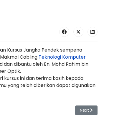
kan Kursus Jangka Pendek sempena
di Makmal Cabling
Teknologi Komputer
ed dan dibantu oleh En. Mohd Rahim bin
er Optik.
 kursus ini dan terima kasih kepada
u yang telah diberikan dapat digunakan
Next article: Kursus semp
Next