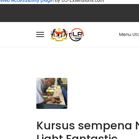
Web Accessibility plugin
by DJ-Extensions.com
Menu Ut
Kursus sempena Na
Light Fantastic