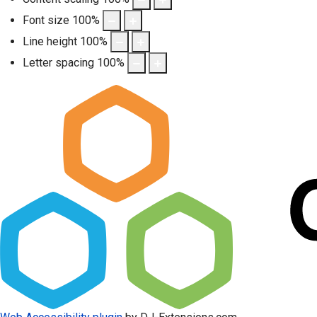
Font size
100
%
Line height
100
%
Letter spacing
100
%