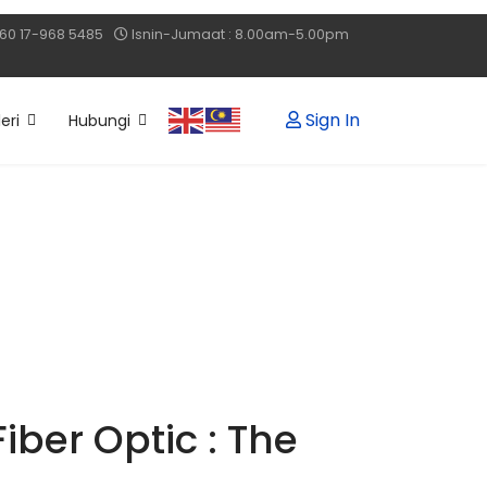
60 17-968 5485
Isnin-Jumaat : 8.00am-5.00pm
Sign In
eri
Hubungi
ber Optic : The