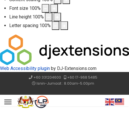
Font size
100
%
Line height
100
%
Letter spacing
100
%
Web Accessibility plugin
by DJ-Extensions.com
+60 331204600
+60 17-968 5485
Isnin-Jumaat : 8.00am-5.00pm