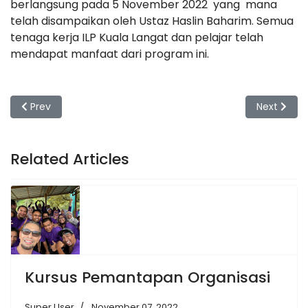
berlangsung pada 5 November 2022 yang mana
telah disampaikan oleh Ustaz Haslin Baharim. Semua
tenaga kerja ILP Kuala Langat dan pelajar telah
mendapat manfaat dari program ini.
Previous article: Bowling Santai ILPKLS 2022
Next artic
Prev
Next
Related Articles
Kursus Pemantapan Organisasi
Super User
November 07, 2022