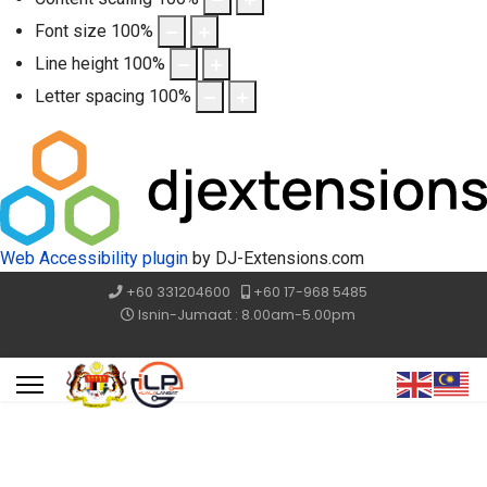
Font size
100
%
Line height
100
%
Letter spacing
100
%
Web Accessibility plugin
by DJ-Extensions.com
+60 331204600
+60 17-968 5485
Isnin-Jumaat : 8.00am-5.00pm