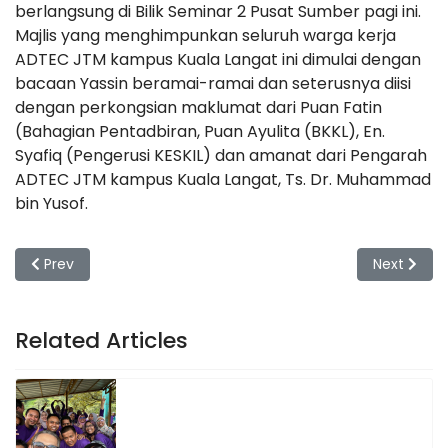
berlangsung di Bilik Seminar 2 Pusat Sumber pagi ini.
Majlis yang menghimpunkan seluruh warga kerja
ADTEC JTM kampus Kuala Langat ini dimulai dengan
bacaan Yassin beramai-ramai dan seterusnya diisi
dengan perkongsian maklumat dari Puan Fatin
(Bahagian Pentadbiran, Puan Ayulita (BKKL), En.
Syafiq (Pengerusi KESKIL) dan amanat dari Pengarah
ADTEC JTM kampus Kuala Langat, Ts. Dr. Muhammad
bin Yusof.
Previous article: Sambutan Hari TVET Negara 2025 Anjuran 
Next artic
Prev
Next
Related Articles