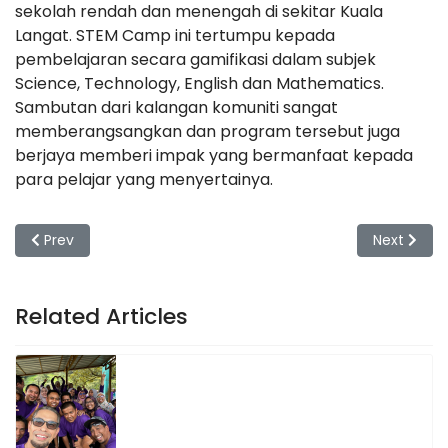
sekolah rendah dan menengah di sekitar Kuala
Langat. STEM Camp ini tertumpu kepada
pembelajaran secara gamifikasi dalam subjek
Science, Technology, English dan Mathematics.
Sambutan dari kalangan komuniti sangat
memberangsangkan dan program tersebut juga
berjaya memberi impak yang bermanfaat kepada
para pelajar yang menyertainya.
Previous article: Technology Update Daripada Syarikat H3C 
Next artic
Prev
Next
Related Articles