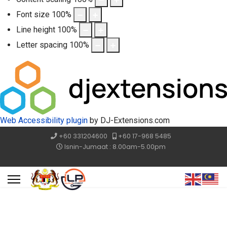
Font size
100
%
Line height
100
%
Letter spacing
100
%
Web Accessibility plugin
by DJ-Extensions.com
+60 331204600
+60 17-968 5485
Isnin-Jumaat : 8.00am-5.00pm