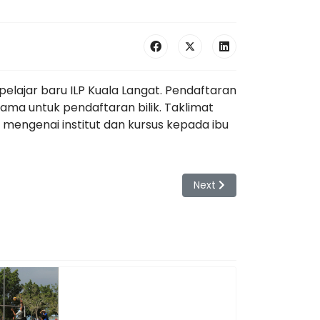
elajar baru ILP Kuala Langat. Pendaftaran
ama untuk pendaftaran bilik. Taklimat
mengenai institut dan kursus kepada ibu
Next article: Majlis Apres
Next