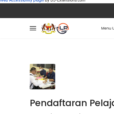
Web Accessibility plugin
by DJ-Extensions.com
Menu 
Pendaftaran Pelaja