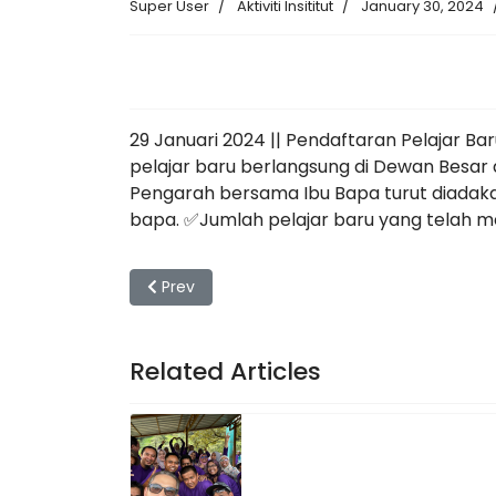
Super User
Aktiviti Insititut
January 30, 2024
29 Januari 2024 || Pendaftaran Pelajar B
pelajar baru berlangsung di Dewan Besar 
Pengarah bersama Ibu Bapa turut diadaka
bapa. ✅Jumlah pelajar baru yang telah me
Previous article: Program Minggu Silaturrahim
Prev
Related Articles