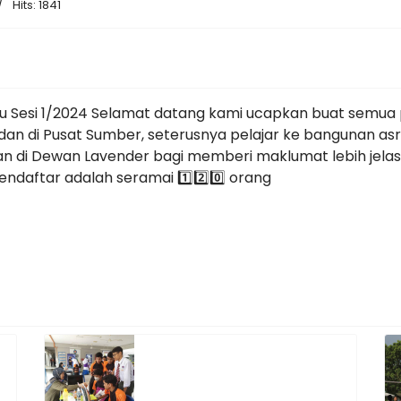
Hits: 1841
aru Sesi 1/2024 Selamat datang kami ucapkan buat semua p
dan di Pusat Sumber, seterusnya pelajar ke bangunan asr
n di Dewan Lavender bagi memberi maklumat lebih jelas 
ndaftar adalah seramai 1️⃣2️⃣0️⃣ orang
 Pelajar Baharu Sesi 1/2024