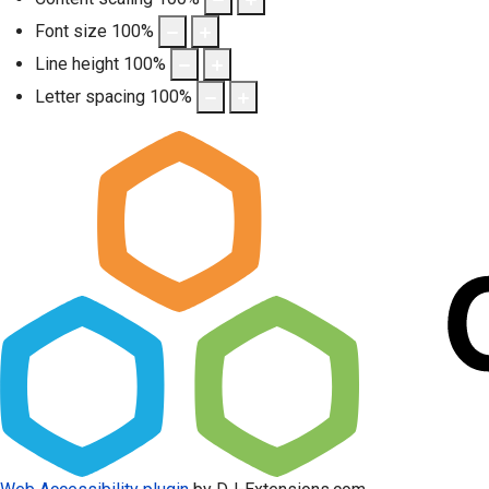
Font size
100
%
Line height
100
%
Letter spacing
100
%