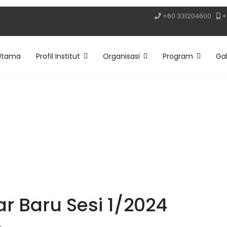
+60 331204600
+
Utama
Profil Institut
Organisasi
Program
Gal
r Baru Sesi 1/2024