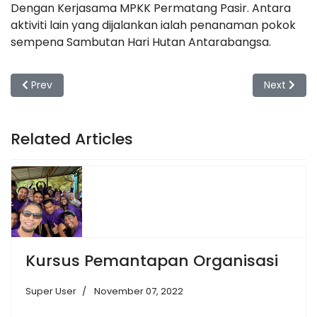
Dengan Kerjasama MPKK Permatang Pasir. Antara
aktiviti lain yang dijalankan ialah penanaman pokok
sempena Sambutan Hari Hutan Antarabangsa.
Previous article: Gotong royong Surau Ar-Rahman ILPKLS
Next artic
Prev
Next
Related Articles
Kursus Pemantapan Organisasi
Super User
November 07, 2022