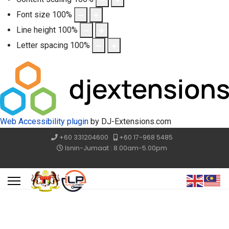
Font size
100
%
Line height
100
%
Letter spacing
100
%
Web Accessibility plugin
by DJ-Extensions.com
+60 331204600
+60 17-968 5485
Isnin-Jumaat : 8.00am-5.00pm