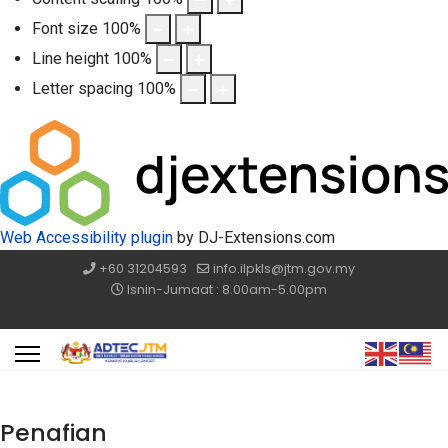
Font size
100
%
Line height
100
%
Letter spacing
100
%
Web Accessibility plugin
by DJ-Extensions.com
+60 31204593
info.ilpkls@jtm.gov.my
Isnin-Jumaat : 8.00am-5.00pm
Penafian