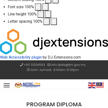
Font size
100
%
Line height
100
%
Letter spacing
100
%
Web Accessibility plugin
by DJ-Extensions.com
+60 31204593
info.ilpkls@jtm.gov.my
Isnin-Jumaat : 8.00am-5.00pm
PROGRAM DIPLOMA